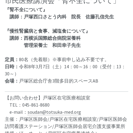
市民医療講演会「腎不全について」
『腎不全について』
講師：戸塚西口さとう内科 院長 佐藤孔信先生
『慢性腎臓病と食事、減塩食について』
講師：西横浜国際総合病院栄養科
管理栄養士 和田幸子先生
定員：
80名（先着順）※事前申し込み不要です。
日時：
令和8年3月7日（土）14：00～16：00（受付：13：
30～）
会場：
戸塚区総合庁舎3階多目的スペースAB
【お問い合わせ】戸塚区在宅医療相談室
TEL：045-861-8680
e-mail：
soudan@totsuka-med.org
主催：戸塚区医師会/戸塚区在宅医療相談室/戸塚区医師会
訪問看護ステーション/戸塚区医師会居宅介護支援事業所