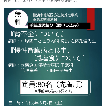
後援：ほーめっと（戸塚区在宅療養連絡会）