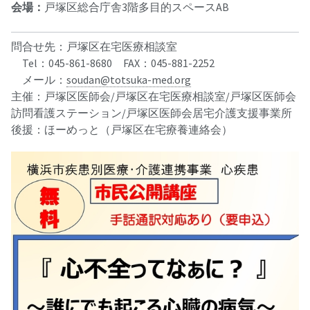
会場：
戸塚区総合庁舎3階多目的スペースAB
問合せ先：戸塚区在宅医療相談室
Tel：045-861-8680 FAX：045-881-2252
メール：
soudan@totsuka-med.org
主催：戸塚区医師会/戸塚区在宅医療相談室/戸塚区医師会
訪問看護ステーション/戸塚区医師会居宅介護支援事業所
後援：ほーめっと（戸塚区在宅療養連絡会）