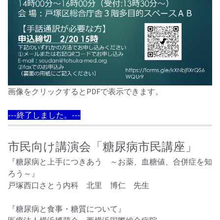
画像をクリックするとPDFで表示できます。
---終了しました。---
市民向け講演会「糖尿病市民講座」
『糖尿病と上手につきあう ～お薬、血糖値、合併症を知
ろう～』
戸塚西口さとう内科 北里 博仁 先生
『糖尿病と食事・糖質について』