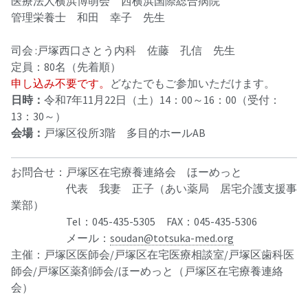
医療法人横浜博萌会 西横浜国際総合病院
管理栄養士 和田 幸子 先生
司会 :戸塚西口さとう内科 佐藤 孔信 先生
定員：80名（先着順）
申し込み不要です。
どなたでもご参加いただけます。
日時：
令和7年11月22日（土）14：00～16：00（受付：
13：30～）
会場：
戸塚区役所3階 多目的ホールAB
お問合せ：戸塚区在宅療養連絡会 ほーめっと
代表 我妻 正子（あい薬局 居宅介護支援事
業部）
Tel：045-435-5305 FAX：045-435-5306
メール：
soudan@totsuka-med.org
主催：戸塚区医師会/戸塚区在宅医療相談室/戸塚区歯科医
師会/戸塚区薬剤師会/ほーめっと（戸塚区在宅療養連絡
会）