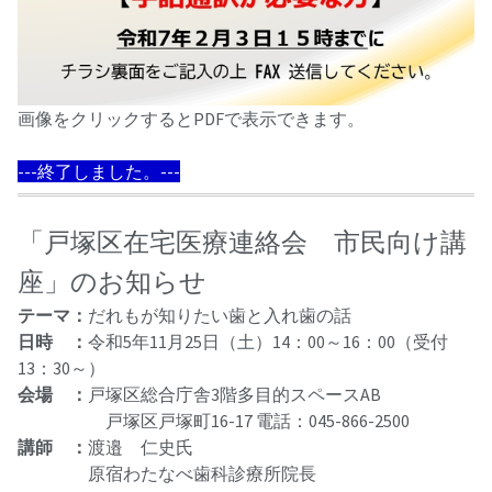
画像をクリックするとPDFで表示できます。
---終了しました。---
「戸塚区在宅医療連絡会 市民向け講
座」のお知らせ
テーマ：
だれもが知りたい歯と入れ歯の話
日時 ：
令和5年11月25日（土）14：00～16：00（受付
13：30～）
会場 ：
戸塚区総合庁舎3階多目的スペースAB
戸塚区戸塚町16-17 電話：045-866-2500
講師 ：
渡邉 仁史氏
原宿わたなべ歯科診療所院長