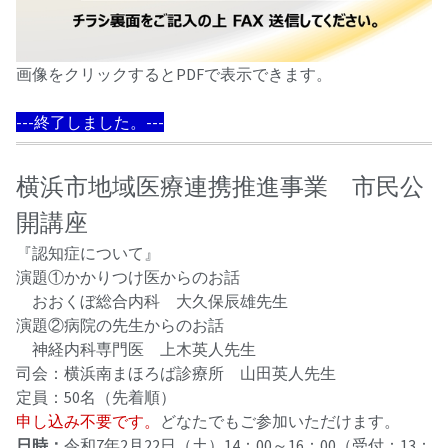
画像をクリックするとPDFで表示できます。
---終了しました。---
横浜市地域医療連携推進事業 市民公
開講座
『認知症について』
演題①かかりつけ医からのお話
おおくぼ総合内科 大久保辰雄先生
演題②病院の先生からのお話
神経内科専門医 上木英人先生
司会：横浜南まほろば診療所 山田英人先生
定員：50名（先着順）
申し込み不要です。
どなたでもご参加いただけます。
日時：
令和7年2月22日（土）14：00～16：00（受付：13：